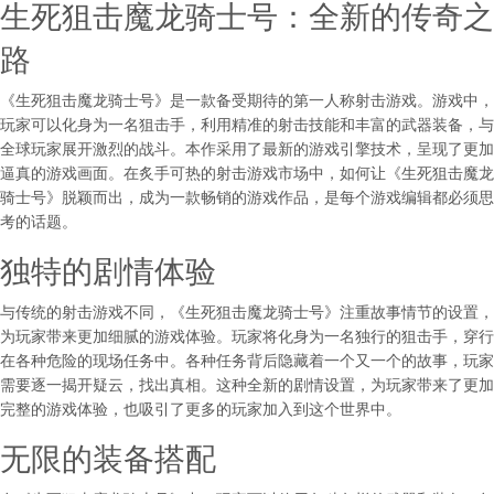
生死狙击魔龙骑士号：全新的传奇之
路
《生死狙击魔龙骑士号》是一款备受期待的第一人称射击游戏。游戏中，
玩家可以化身为一名狙击手，利用精准的射击技能和丰富的武器装备，与
全球玩家展开激烈的战斗。本作采用了最新的游戏引擎技术，呈现了更加
逼真的游戏画面。在炙手可热的射击游戏市场中，如何让《生死狙击魔龙
骑士号》脱颖而出，成为一款畅销的游戏作品，是每个游戏编辑都必须思
考的话题。
独特的剧情体验
与传统的射击游戏不同，《生死狙击魔龙骑士号》注重故事情节的设置，
为玩家带来更加细腻的游戏体验。玩家将化身为一名独行的狙击手，穿行
在各种危险的现场任务中。各种任务背后隐藏着一个又一个的故事，玩家
需要逐一揭开疑云，找出真相。这种全新的剧情设置，为玩家带来了更加
完整的游戏体验，也吸引了更多的玩家加入到这个世界中。
无限的装备搭配