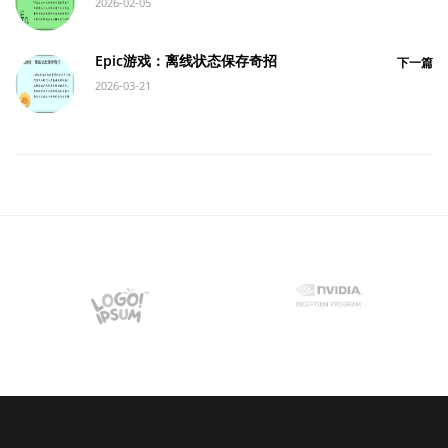
2026-02-05
Epic游戏：离线状态保存奇招
下一篇
2026-03-21