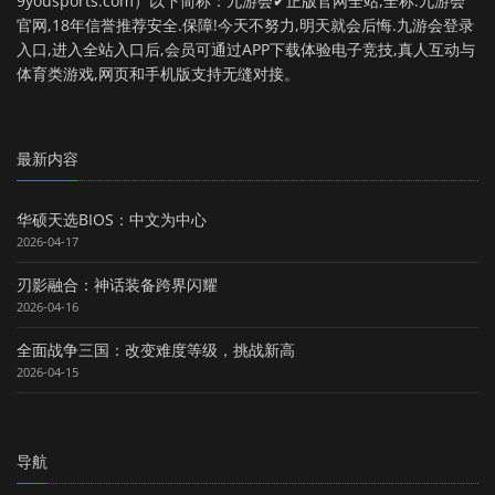
9yousports.com）以下简称：九游会✔正版官网全站,全称:九游会
官网,18年信誉推荐安全.保障!今天不努力,明天就会后悔.九游会登录
入口,进入全站入口后,会员可通过APP下载体验电子竞技,真人互动与
体育类游戏,网页和手机版支持无缝对接。
最新内容
华硕天选BIOS：中文为中心
2026-04-17
刃影融合：神话装备跨界闪耀
2026-04-16
全面战争三国：改变难度等级，挑战新高
2026-04-15
导航