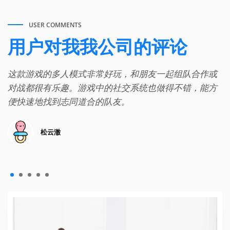
USER COMMENTS
用户对我我公司的评论
这款游戏的多人模式非常好玩，和朋友一起组队合作或
对战都很有乐趣。游戏中的社交系统也做得不错，能方
便快速地找到志同道合的队友。
松云澈
苍傲玉
邹平晓
丁芷巧
唐依童