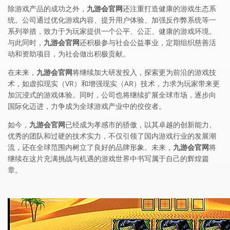
除游戏产品的成功之外，
九游会官网
还注重打造健康的游戏生态系
统。公司通过优化游戏内容、提升用户体验、加强反作弊系统等一
系列举措，致力于为玩家提供一个公平、公正、健康的游戏环境。
与此同时，
九游会官网
还积极参与社会公益事业，定期组织慈善活
动和资助项目，为社会做出积极贡献。
在未来，
九游会官网
将继续加大研发投入，探索更为前沿的游戏技
术，如虚拟现实（VR）和增强现实（AR）技术，力求为玩家带来更
加沉浸式的游戏体验。同时，公司也将继续扩展全球市场，逐步向
国际化迈进，力争成为全球游戏产业中的佼佼者。
如今，
九游会官网
已经成为孝感市的骄傲，以其卓越的创新能力、
优秀的团队和过硬的技术实力，不仅引领了国内游戏行业的发展潮
流，还在全球范围内树立了良好的品牌形象。未来，
九游会官网
将
继续在这片充满挑战与机遇的游戏世界中书写属于自己的辉煌篇
章。